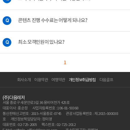
콘텐츠 진행 수수료는 어떻게 되나요?
Q
최소 모객인원이 있나요?
Q
1
회사소개
이용약관
여행약관
개인정보취급방침
다음골프
(주)다음레저
서울 종로구 새문안로3길 36 용비어천가 425호
대표이사 : 홍순정
사업자등록번호 : 106-81-93368
통신판매신고번호 : 2015-서울종로-0745
관광사업등록번호 : 제 2015-000038
호
개인정보책임담당자 : 정미영
대표번호 : 02-725-2005
팩스번호 : 02-725-2012