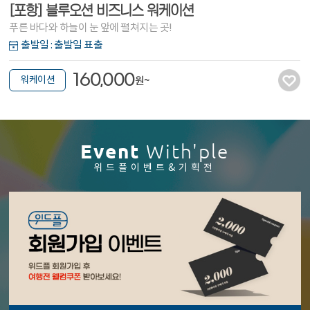
즈니스 워케이션
[울진] 웰니스 치유 워
 펼쳐지는 곳!
머물며 일하고, 자연에서 회복
출발일 : 출발일 표출
00
160,00
워케이션
원~
Event
With'ple
위드플이벤트&기획전