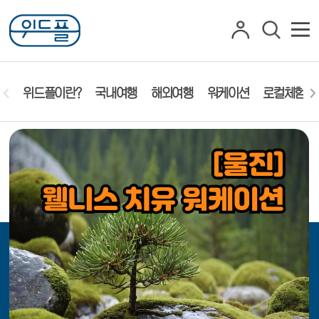
위드플이란?
국내여행
해외여행
워케이션
로컬체험