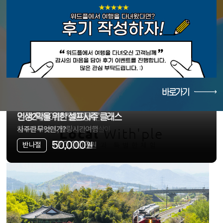
바로가기
인제 냇강마을 단풍트레킹
경주 워케이션 "일쉼동체"
인생2막을 위한 셀프사주 클래스
치유의 고장, 강원도 인제 가을살이
일과 휴식 사이, 힐링 시간여행
사주란 무엇인가?
Local
With'ple
89,000
120,000
50,000
반나절
반나절
반나절
원
원
원
로컬여행과 특별한체험