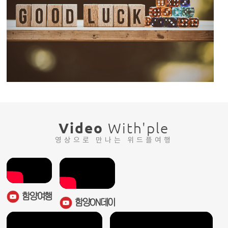
Video
With'ple
영상으로 만나는 위드플여행
함양여행
함양ON데이